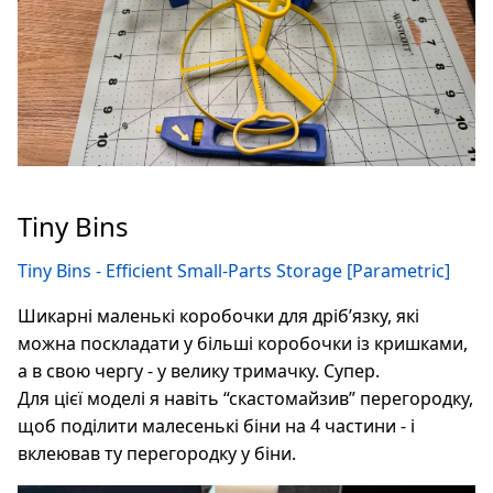
Tiny Bins
Tiny Bins - Efficient Small-Parts Storage [Parametric]
Шикарні маленькі коробочки для дрібʼязку, які
можна поскладати у більші коробочки із кришками,
а в свою чергу - у велику тримачку. Супер.
Для цієї моделі я навіть “скастомайзив” перегородку,
щоб поділити малесенькі біни на 4 частини - і
вклеював ту перегородку у біни.