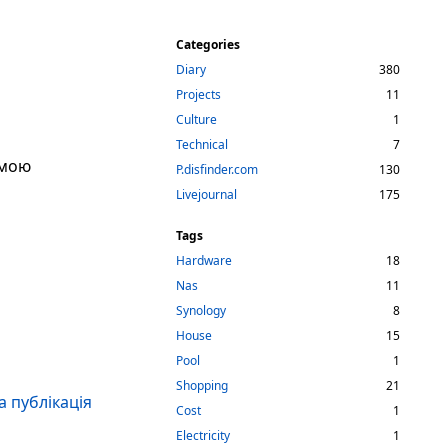
Categories
Diary
380
Projects
11
Culture
1
Technical
7
емою
P.disfinder.com
130
Livejournal
175
Tags
Hardware
18
Nas
11
Synology
8
House
15
Pool
1
Shopping
21
 публікація
Cost
1
Electricity
1