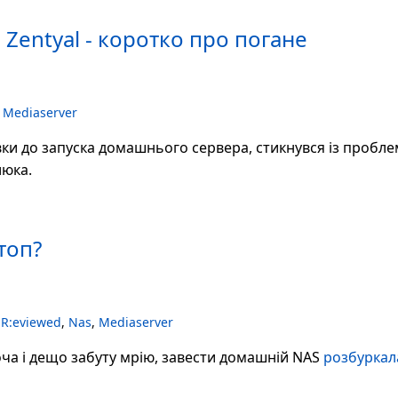
 Zentyal - коротко про погане
,
Mediaserver
вки до запуска домашнього сервера, стикнувся із пробл
люка.
топ?
,
R:eviewed
,
Nas
,
Mediaserver
ча і дещо забуту мрію, завести домашній NAS
розбуркала