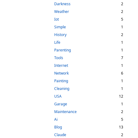
Darkness
2
Weather
2
Iot
5
Simple
1
History
2
Life
1
Parenting
1
Tools
7
Internet
1
Network
6
Painting
1
Cleaning
1
USA
12
Garage
1
Maintenance
2
Ai
5
Blog
13
Claude
2