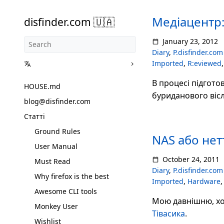
Медіацентр:
disfinder.com 🇺🇦
January 23, 2012
Diary
,
P.disfinder.com
Imported
,
R:eviewed
В процесі підгото
HOUSE.md
буриданового віс
blog@disfinder.com
Статті
Ground Rules
NAS або нет
User Manual
October 24, 2011
Must Read
Diary
,
P.disfinder.com
Why firefox is the best
Imported
,
Hardware
Awesome CLI tools
Мою давнішню, хо
Monkey User
Тівасика
.
Wishlist