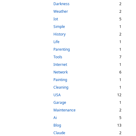
Darkness
2
Weather
2
Iot
5
Simple
1
History
2
Life
1
Parenting
1
Tools
7
Internet
1
Network
6
Painting
1
Cleaning
1
USA
12
Garage
1
Maintenance
2
Ai
5
Blog
13
Claude
2