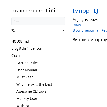
Імпорт LJ
disfinder.com 🇺🇦
July 19, 2025
Diary
Blog
,
Livejournal
,
Ret
Вирішив імпортнут
HOUSE.md
blog@disfinder.com
Статті
Ground Rules
User Manual
Must Read
Why firefox is the best
Awesome CLI tools
Monkey User
Wishlist