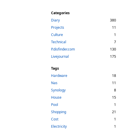
Categories
Diary
380
Projects
11
Culture
1
Technical
7
P.disfinder.com
130
Livejournal
175
Tags
Hardware
18
Nas
11
Synology
8
House
15
Pool
1
Shopping
21
Cost
1
Electricity
1