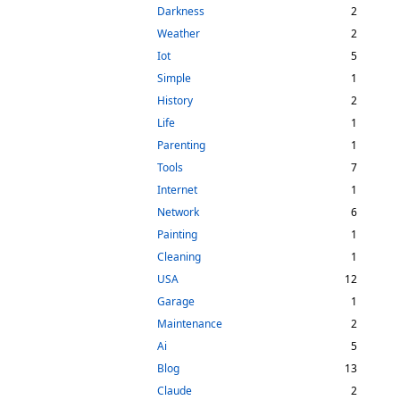
Darkness
2
Weather
2
Iot
5
Simple
1
History
2
Life
1
Parenting
1
Tools
7
Internet
1
Network
6
Painting
1
Cleaning
1
USA
12
Garage
1
Maintenance
2
Ai
5
Blog
13
Claude
2