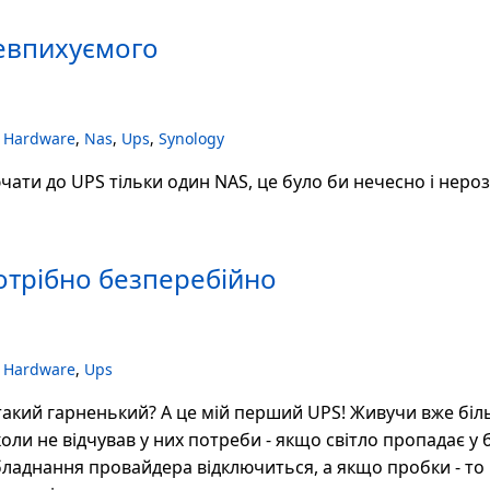
евпихуємого
,
Hardware
,
Nas
,
Ups
,
Synology
ючати до UPS тільки один NAS, це було би нечесно і неро
отрібно безперебійно
,
Hardware
,
Ups
т такий гарненький? А це мій перший UPS! Живучи вже біл
коли не відчував у них потреби - якщо світло пропадає у 
обладнання провайдера відключиться, а якщо пробки - то