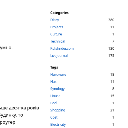
Categories
Diary
380
Projects
11
Culture
1
Technical
7
зумно.
P.disfinder.com
130
Livejournal
175
Tags
Hardware
18
Nas
11
Synology
8
House
15
Pool
1
ьше десятка років
Shopping
21
будинку, то
Cost
1
 роутер
Electricity
1