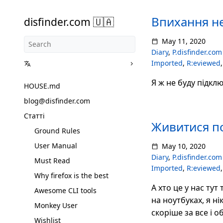
Впихання н
disfinder.com 🇺🇦
May 11, 2020
Diary
,
P.disfinder.com
Imported
,
R:eviewed
Я ж не буду підкл
HOUSE.md
blog@disfinder.com
Статті
Живитися п
Ground Rules
User Manual
May 10, 2020
Diary
,
P.disfinder.com
Must Read
Imported
,
R:eviewed
Why firefox is the best
А хто це у нас ту
Awesome CLI tools
на ноутбуках, я ні
Monkey User
скоріше за все і 
Wishlist